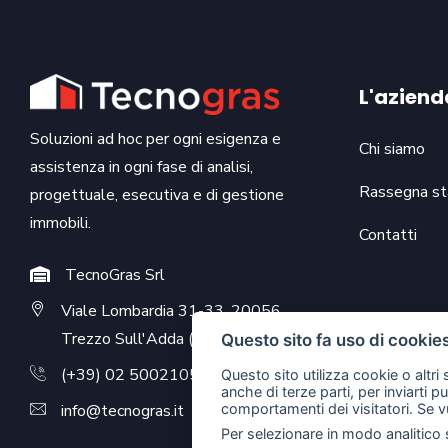
L'aziend
Soluzioni ad hoc per ogni esigenza e
Chi siamo
assistenza in ogni fase di analisi,
Rassegna s
progettuale, esecutiva e di gestione
immobili.
Contatti
TecnoGras Srl
Viale Lombardia 31-33, 20056
Trezzo Sull'Adda (MI)
Questo sito fa uso di cookie
(+39) 02 50021053
Questo sito utilizza cookie o altri
anche di terze parti, per inviarti p
comportamenti dei visitatori. Se v
info@tecnogras.it
Per selezionare in modo analitico s