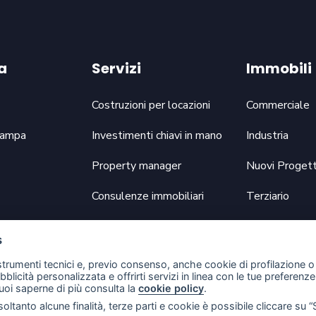
a
Servizi
Immobili
Costruzioni per locazioni
Commerciale
tampa
Investimenti chiavi in mano
Industria
Property manager
Nuovi Progett
Consulenze immobiliari
Terziario
Servizi immobiliari a 360°
s
 strumenti tecnici e, previo consenso, anche cookie di profilazione o 
ubblicità personalizzata e offrirti servizi in linea con le tue preferen
uoi saperne di più consulta la
cookie policy
.
oltanto alcune finalità, terze parti e cookie è possibile cliccare su “